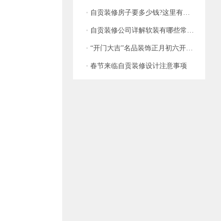
•
自贡装修房子要多少钱?这里有装修明细介绍
•
自贡装修公司详解软装有哪些常见的误区
•
“开门大吉”名品装饰正月初六开门红火爆来袭~
•
春节来临自贡装修设计注意事项