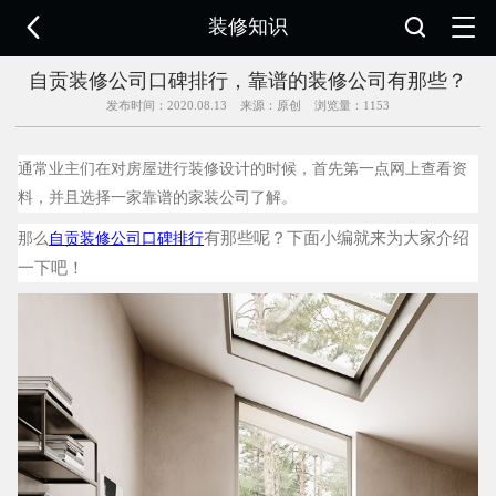

装修知识


自贡装修公司口碑排行，靠谱的装修公司有那些？
发布时间：2020.08.13 来源：原创 浏览量：
1153
通常业主们在对房屋进行装修设计的时候，首先第一点网上查看资
料，并且选择一家靠谱的家装公司了解。
有那些呢？下面小编就来为大家介绍
那么
自贡装修公司口碑排行
一下吧！